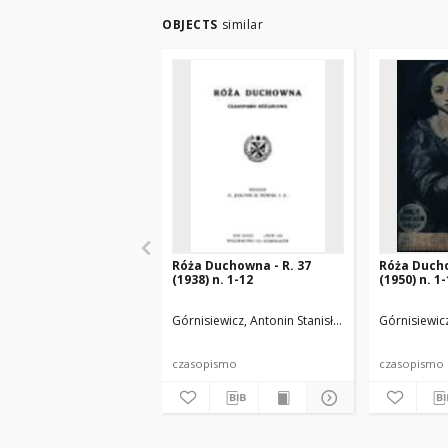
OBJECTS
similar
Róża Duchowna - R. 37
Róża Ducho
(1938) n. 1-12
(1950) n. 1
Górnisiewicz, Antonin Stanisław (1871-1948). Red
Górnisiewicz
czasopismo
czasopismo