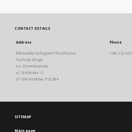
CONTACT DETAILS
Address
Phone
Biblioteka Kolegium Filozoficzno-
+48 (12) 423
Teologicznego
oo. Dominikanów
ul. Stolarska 12
31-043 Kraków, POLSKA
SITEMAP
Main page