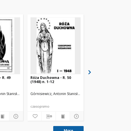
 R. 49
Róża Duchowna - R. 50
Róża Duchowna - R. 3
(1948) n. 1-12
(1936) n. 1-12
nin Stanisław (1871-1948). Red.
Górnisiewicz, Antonin Stanisław (1871-1948). Red.
Górnisiewicz, Antonin St
czasopismo
czasopismo
More