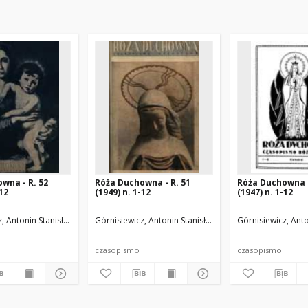
wna - R. 52
Róża Duchowna - R. 51
Róża Duchowna -
-12
(1949) n. 1-12
(1947) n. 1-12
.
, Antonin Stanisław (1871-1948). Red.
Górnisiewicz, Antonin Stanisław (1871-1948). Red.
Górnisiewicz, Anto
czasopismo
czasopismo