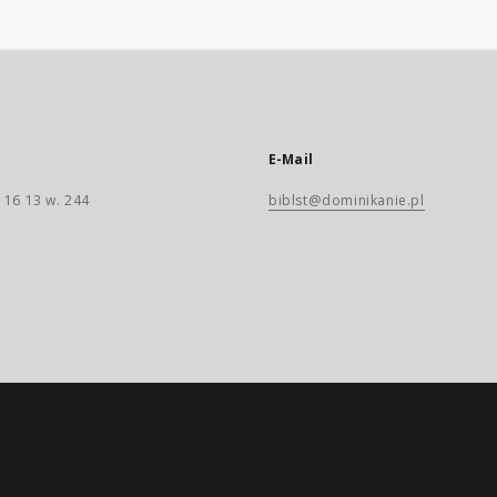
E-Mail
 16 13 w. 244
biblst@dominikanie.pl