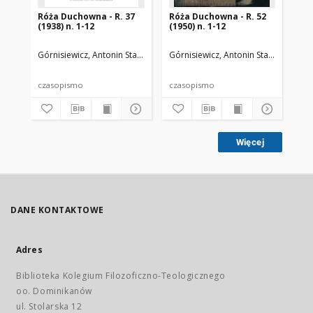
Róża Duchowna - R. 37
Róża Duchowna - R. 52
Ró
(1938) n. 1-12
(1950) n. 1-12
(19
Górnisiewicz, Antonin Stanisław (1871-1948). Red.
Górnisiewicz, Antonin Stanisław (187
Gór
czasopismo
czasopismo
cz
Więcej
DANE KONTAKTOWE
Adres
Biblioteka Kolegium Filozoficzno-Teologicznego
oo. Dominikanów
ul. Stolarska 12