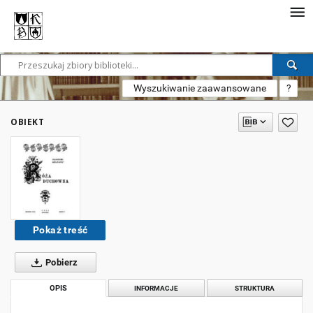
Wyszukiwanie zaawansowane
?
OBIEKT
Pokaż treść
Pobierz
OPIS
INFORMACJE
STRUKTURA