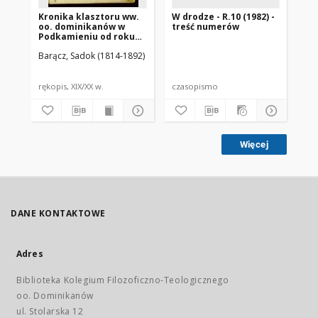
Kronika klasztoru ww.
W drodze - R.10 (1982) -
W d
oo. dominikanów w
treść numerów
nr 
Podkamieniu od roku
1800 rozpoczęta przez
Barącz, Sadok (1814-1892)
księdza Sadoka
Barącza
rękopis, XIX/XX w.
czasopismo
cz
Więcej
DANE KONTAKTOWE
Adres
Biblioteka Kolegium Filozoficzno-Teologicznego
oo. Dominikanów
ul. Stolarska 12