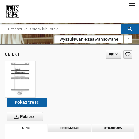
Wyszukiwanie zaawansowane
?
OBIEKT
Pokaż treść
Pobierz
OPIS
INFORMACJE
STRUKTURA