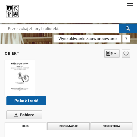
Wyszukiwanie zaawansowane
?
OBIEKT
Pokaż treść
Pobierz
OPIS
INFORMACJE
STRUKTURA