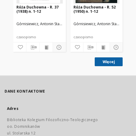
Róża Duchowna - R. 37
Róża Duchowna - R. 52
Ró
(1938) n. 1-12
(1950) n. 1-12
(19
Górnisiewicz, Antonin Stanisław (1871-1948). Red.
Górnisiewicz, Antonin Stanisław (187
Gór
czasopismo
czasopismo
cz
Więcej
DANE KONTAKTOWE
Adres
Biblioteka Kolegium Filozoficzno-Teologicznego
oo. Dominikanów
ul. Stolarska 12