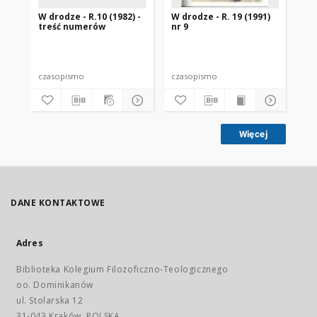
W drodze - R.10 (1982) -
W drodze - R. 19 (1991)
W d
treść numerów
nr 9
2
czasopismo
czasopismo
cz
Więcej
DANE KONTAKTOWE
Adres
Biblioteka Kolegium Filozoficzno-Teologicznego
oo. Dominikanów
ul. Stolarska 12
31-043 Kraków, POLSKA