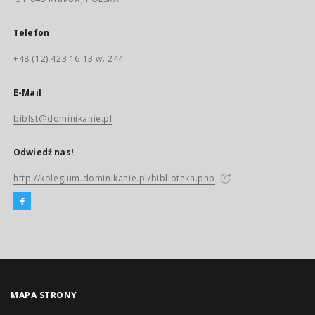
Telefon
+48 (12) 423 16 13 w. 244
E-Mail
biblst@dominikanie.pl
Odwiedź nas!
http://kolegium.dominikanie.pl/biblioteka.php
MAPA STRONY