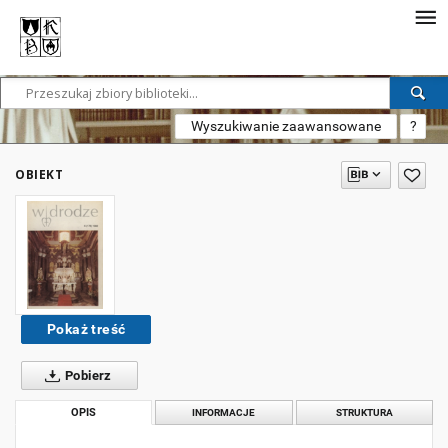
Wyszukiwanie zaawansowane
?
OBIEKT
Pokaż treść
Pobierz
OPIS
INFORMACJE
STRUKTURA