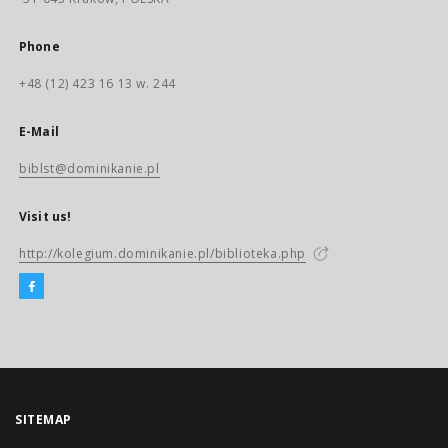
Phone
+48 (12) 423 16 13 w. 244
E-Mail
biblst@dominikanie.pl
Visit us!
http://kolegium.dominikanie.pl/biblioteka.php
SITEMAP