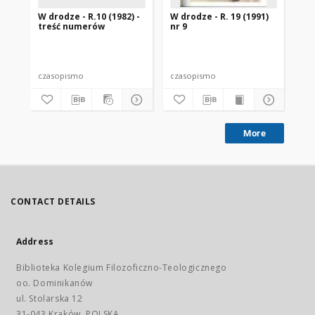
W drodze - R.10 (1982) -
W drodze - R. 19 (1991)
W d
treść numerów
nr 9
2
czasopismo
czasopismo
cz
More
CONTACT DETAILS
Address
Biblioteka Kolegium Filozoficzno-Teologicznego
oo. Dominikanów
ul. Stolarska 12
31-043 Kraków, POLSKA