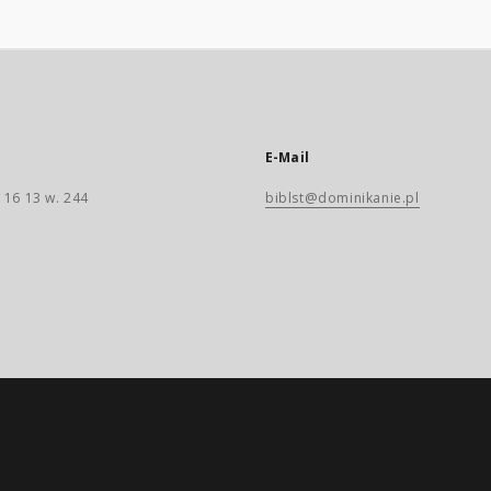
E-Mail
 16 13 w. 244
biblst@dominikanie.pl