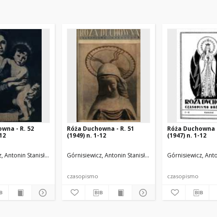
wna - R. 52
Róża Duchowna - R. 51
Róża Duchowna -
-12
(1949) n. 1-12
(1947) n. 1-12
.
, Antonin Stanisław (1871-1948). Red.
Górnisiewicz, Antonin Stanisław (1871-1948). Red.
Górnisiewicz, Anto
czasopismo
czasopismo