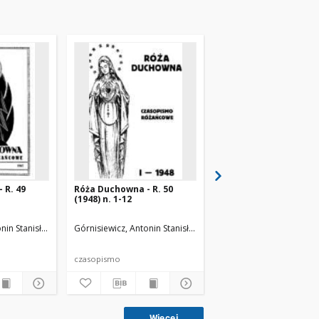
 R. 49
Róża Duchowna - R. 50
Róża Duchowna - R. 3
(1948) n. 1-12
(1936) n. 1-12
nin Stanisław (1871-1948). Red.
Górnisiewicz, Antonin Stanisław (1871-1948). Red.
Górnisiewicz, Antonin St
czasopismo
czasopismo
Więcej