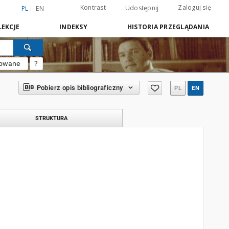
Kontrast
Zaloguj się
Udostępnij
PL
EN
EKCJE
INDEKSY
HISTORIA PRZEGLĄDANIA
sowane
?
Pobierz opis bibliograficzny
PL
EN
STRUKTURA