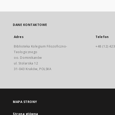
DANE KONTAKTOWE
Adres
Telefon
Biblioteka Kolegium Filozoficzno-
+48 (12) 423
Teologicznego
oo. Dominikanów
ul. Stolarska 12
31-043 Kraków, POLSKA
MAPA STRONY
Strona główna