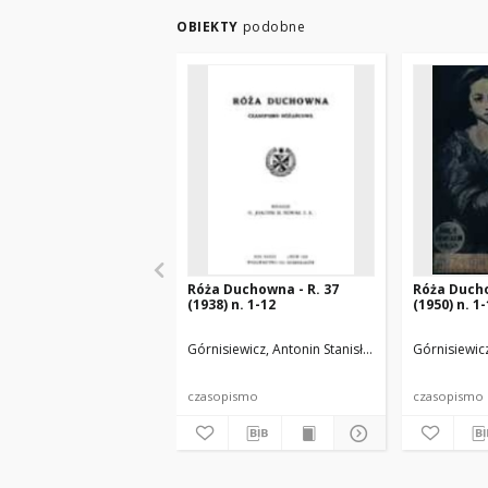
OBIEKTY
podobne
Róża Duchowna - R. 37
Róża Ducho
(1938) n. 1-12
(1950) n. 1
Górnisiewicz, Antonin Stanisław (1871-1948). Red
Górnisiewicz
czasopismo
czasopismo