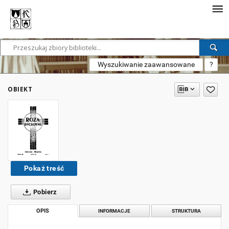
Wyszukiwanie zaawansowane
?
OBIEKT
Pokaż treść
Pobierz
OPIS
INFORMACJE
STRUKTURA