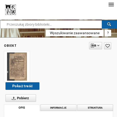
Wyszukiwanie zaawansowane
?
OBIEKT
Pokaż treść
Pobierz
OPIS
INFORMACJE
STRUKTURA