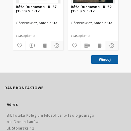
Róża Duchowna - R. 37
Róża Duchowna - R. 52
Ró
(1938) n. 1-12
(1950) n. 1-12
(19
Górnisiewicz, Antonin Stanisław (1871-1948). Red.
Górnisiewicz, Antonin Stanisław (187
Gór
czasopismo
czasopismo
cz
Więcej
DANE KONTAKTOWE
Adres
Biblioteka Kolegium Filozoficzno-Teologicznego
oo. Dominikanów
ul. Stolarska 12