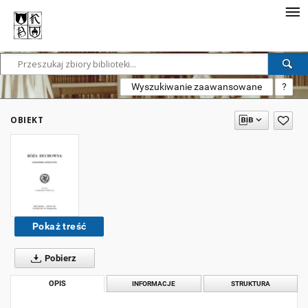
Wyszukiwanie zaawansowane
?
OBIEKT
Pokaż treść
Pobierz
OPIS
INFORMACJE
STRUKTURA