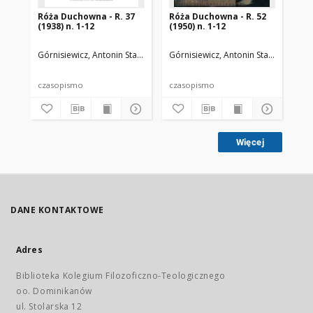
Róża Duchowna - R. 37
Róża Duchowna - R. 52
Ró
(1938) n. 1-12
(1950) n. 1-12
(19
Górnisiewicz, Antonin Stanisław (1871-1948). Red.
Górnisiewicz, Antonin Stanisław (187
Gór
czasopismo
czasopismo
cz
Więcej
DANE KONTAKTOWE
Adres
Biblioteka Kolegium Filozoficzno-Teologicznego
oo. Dominikanów
ul. Stolarska 12