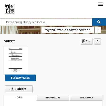
Wyszukiwanie zaawansowane
?
OBIEKT
Pokaż treść
Pobierz
OPIS
INFORMACJE
STRUKTURA