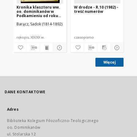
Kronika klasztoru ww.
W drodze - R.10 (1982) -
W d
oo. dominikanów w
treść numerów
nr 
Podkamieniu od roku
1800 rozpoczęta przez
Barącz, Sadok (1814-1892)
księdza Sadoka
Barącza
rękopis, XIX/XX w.
czasopismo
cz
Więcej
DANE KONTAKTOWE
Adres
Biblioteka Kolegium Filozoficzno-Teologicznego
oo. Dominikanów
ul. Stolarska 12