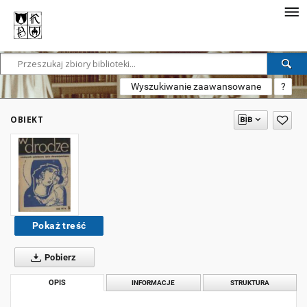
Wyszukiwanie zaawansowane
?
OBIEKT
Pokaż treść
Pobierz
OPIS
INFORMACJE
STRUKTURA