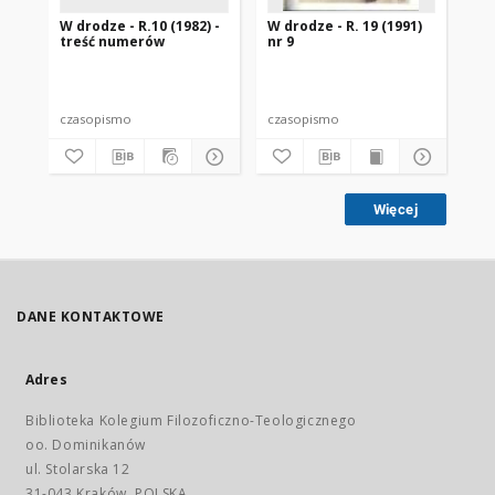
W drodze - R.10 (1982) -
W drodze - R. 19 (1991)
W d
treść numerów
nr 9
2
czasopismo
czasopismo
cz
Więcej
DANE KONTAKTOWE
Adres
Biblioteka Kolegium Filozoficzno-Teologicznego
oo. Dominikanów
ul. Stolarska 12
31-043 Kraków, POLSKA