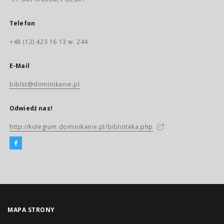
Telefon
+48 (12) 423 16 13 w. 244
E-Mail
biblst@dominikanie.pl
Odwiedź nas!
http://kolegium.dominikanie.pl/biblioteka.php
MAPA STRONY