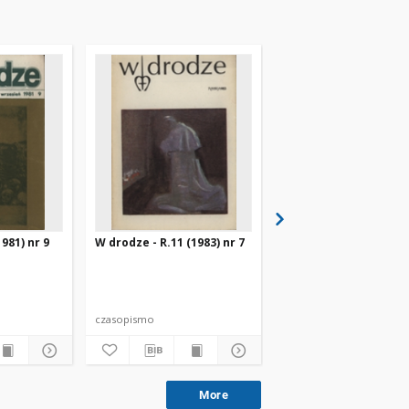
981) nr 9
W drodze - R.11 (1983) nr 7
W drodze - R.8 (1980) 
czasopismo
czasopismo
More