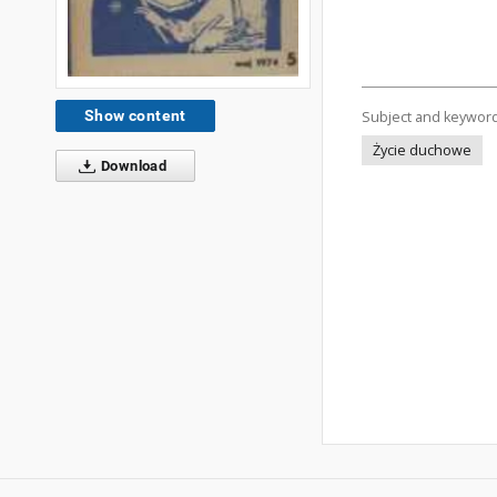
Show content
Subject and keywor
Życie duchowe
Download