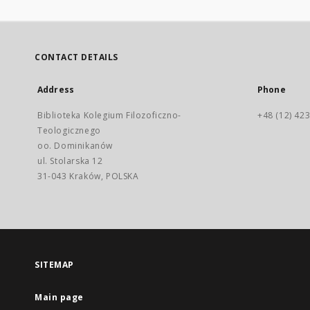
CONTACT DETAILS
Address
Phone
Biblioteka Kolegium Filozoficzno-
+48 (12) 423
Teologicznego
oo. Dominikanów
ul. Stolarska 12
31-043 Kraków, POLSKA
SITEMAP
Main page