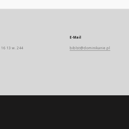
E-Mail
 16 13 w. 244
biblst@dominikanie.pl