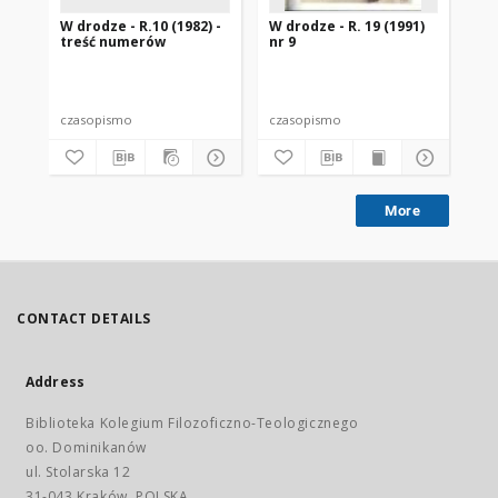
W drodze - R.10 (1982) -
W drodze - R. 19 (1991)
W d
treść numerów
nr 9
2
czasopismo
czasopismo
cz
More
CONTACT DETAILS
Address
Biblioteka Kolegium Filozoficzno-Teologicznego
oo. Dominikanów
ul. Stolarska 12
31-043 Kraków, POLSKA