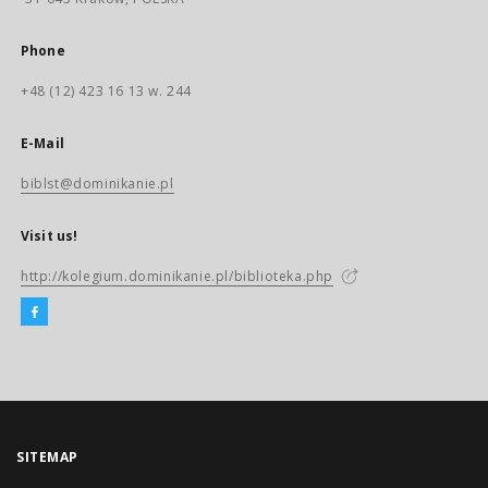
Phone
+48 (12) 423 16 13 w. 244
E-Mail
biblst@dominikanie.pl
Visit us!
http://kolegium.dominikanie.pl/biblioteka.php
SITEMAP