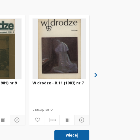
981) nr 9
W drodze - R.11 (1983) nr 7
W drodze - R.8 (1980) 
czasopismo
czasopismo
Więcej