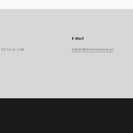
E-Mail
 16 13 w. 244
biblst@dominikanie.pl