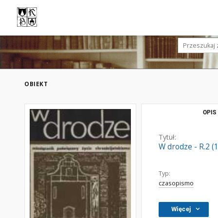
OBIEKT
OPIS
Tytuł:
W drodze - R.2 (
Typ:
czasopismo
Więcej