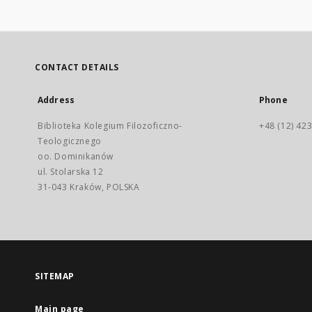
CONTACT DETAILS
Address
Phone
Biblioteka Kolegium Filozoficzno-
+48 (12) 423
Teologicznego
oo. Dominikanów
ul. Stolarska 12
31-043 Kraków, POLSKA
SITEMAP
Main page