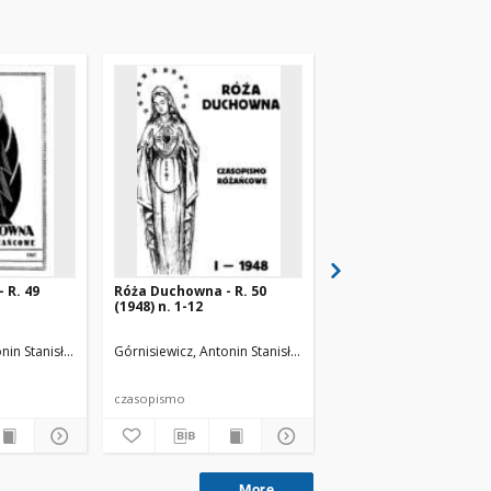
 R. 49
Róża Duchowna - R. 50
Róża Duchowna - R. 3
(1948) n. 1-12
(1936) n. 1-12
nin Stanisław (1871-1948). Red.
Górnisiewicz, Antonin Stanisław (1871-1948). Red.
Górnisiewicz, Antonin St
czasopismo
czasopismo
More