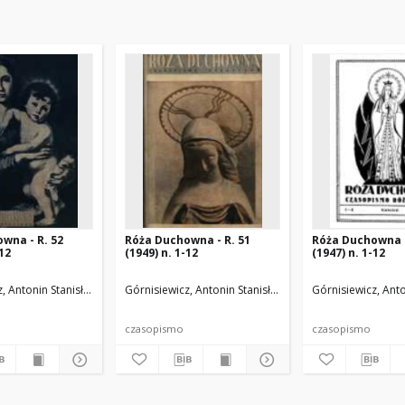
wna - R. 52
Róża Duchowna - R. 51
Róża Duchowna -
-12
(1949) n. 1-12
(1947) n. 1-12
.
, Antonin Stanisław (1871-1948). Red.
Górnisiewicz, Antonin Stanisław (1871-1948). Red.
Górnisiewicz, Anto
czasopismo
czasopismo