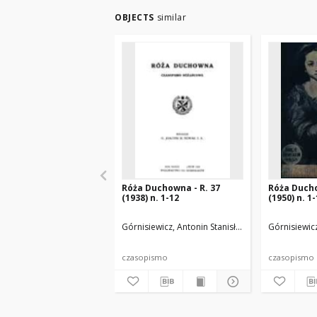
OBJECTS
similar
Róża Duchowna - R. 37
Róża Ducho
(1938) n. 1-12
(1950) n. 1
Górnisiewicz, Antonin Stanisław (1871-1948). Red
Górnisiewicz
czasopismo
czasopismo