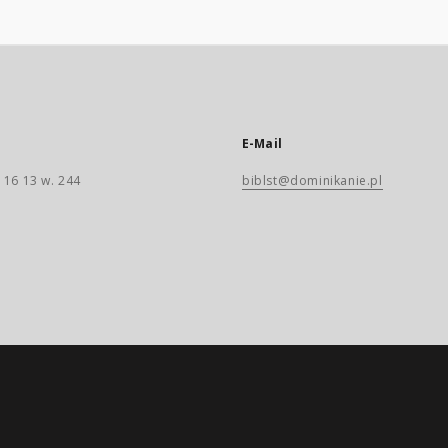
E-Mail
 16 13 w. 244
biblst@dominikanie.pl