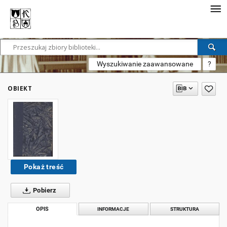
Wyszukiwanie zaawansowane
?
OBIEKT
Pokaż treść
Pobierz
OPIS
INFORMACJE
STRUKTURA