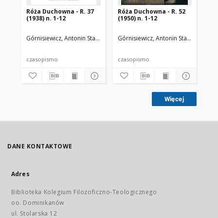
Róża Duchowna - R. 37
Róża Duchowna - R. 52
Ró
(1938) n. 1-12
(1950) n. 1-12
(19
Górnisiewicz, Antonin Stanisław (1871-1948). Red.
Górnisiewicz, Antonin Stanisław (187
Gór
czasopismo
czasopismo
cz
Więcej
DANE KONTAKTOWE
Adres
Biblioteka Kolegium Filozoficzno-Teologicznego
oo. Dominikanów
ul. Stolarska 12