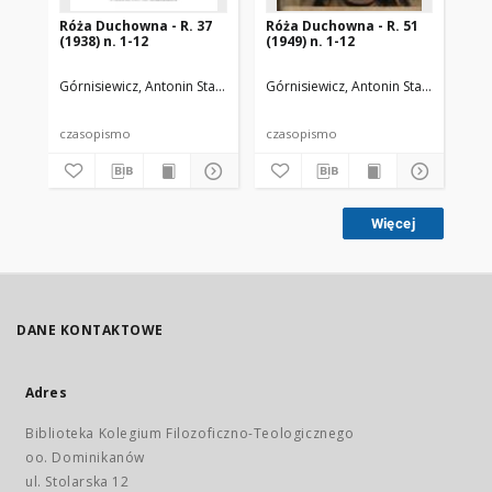
Róża Duchowna - R. 37
Róża Duchowna - R. 51
Ró
(1938) n. 1-12
(1949) n. 1-12
(19
Górnisiewicz, Antonin Stanisław (1871-1948). Red.
Górnisiewicz, Antonin Stanisław (187
Gór
czasopismo
czasopismo
cz
Więcej
DANE KONTAKTOWE
Adres
Biblioteka Kolegium Filozoficzno-Teologicznego
oo. Dominikanów
ul. Stolarska 12