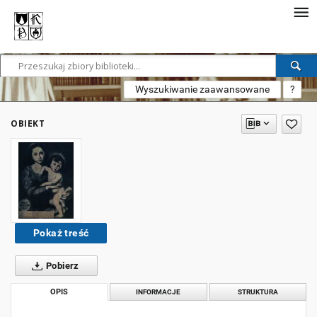
Wyszukiwanie zaawansowane
?
OBIEKT
Pokaż treść
Pobierz
OPIS
INFORMACJE
STRUKTURA