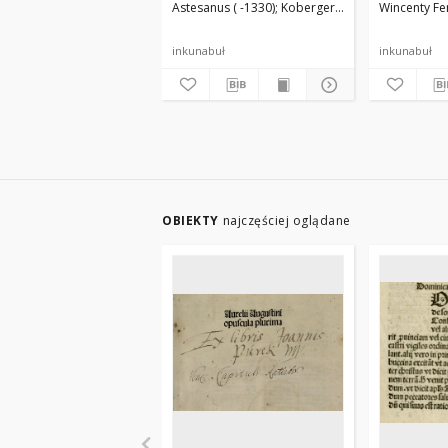
Astesanus ( -1330)
Koberger, Anton (ca 1440-151
Wincenty Fer
inkunabuł
inkunabuł
OBIEKTY
najczęściej oglądane