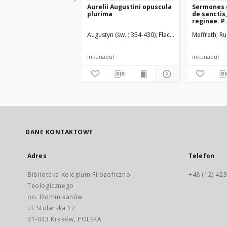
Aurelii Augustini opuscula
Sermones 
plurima
de sanctis
reginae. P.
Augustyn (św. ; 354-430)
Flach, Martin (14..-1500)
Meffreth
Ru
inkunabuł
inkunabuł
DANE KONTAKTOWE
Adres
Telefon
Biblioteka Kolegium Filozoficzno-
+48 (12) 423
Teologicznego
oo. Dominikanów
ul. Stolarska 12
31-043 Kraków, POLSKA