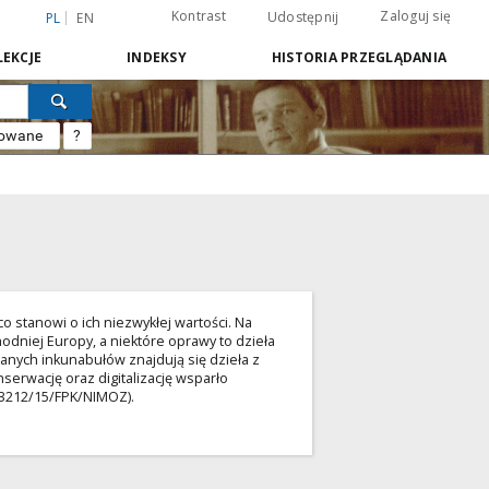
Kontrast
Zaloguj się
Udostępnij
PL
EN
EKCJE
INDEKSY
HISTORIA PRZEGLĄDANIA
sowane
?
co stanowi o ich niezwykłej wartości. Na
dniej Europy, a niektóre oprawy to dzieła
nych inkunabułów znajdują się dzieła z
nserwację oraz digitalizację wsparło
03212/15/FPK/NIMOZ).