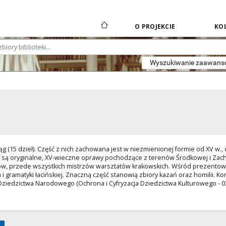
O PROJEKCIE
KOL
Wyszukiwanie zaawan
ąg (15 dzieł). Część z nich zachowana jest w niezmienionej formie od XV w., 
są oryginalne, XV-wieczne oprawy pochodzące z terenów Środkowej i Zacho
rów, przede wszystkich mistrzów warsztatów krakowskich. Wśród prezentowa
 i gramatyki łacińskiej. Znaczną część stanowią zbiory kazań oraz homilii. Ko
i Dziedzictwa Narodowego (Ochrona i Cyfryzacja Dziedzictwa Kulturowego - 