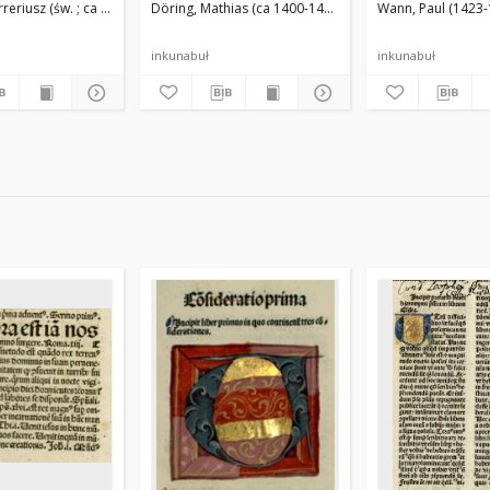
3). Druk.
reriusz (św. ; ca 1350-1419)
Bellati, Bartolomeo (14..-1479). Wyd.
Döring, Mathias (ca 1400-1469).
Husner, Georg (14..-1506). Druk.
Gomes de Lisboa (1440?-1513?)
Paulus de Sancta Mari
Wann, Paul (1423-
inkunabuł
inkunabuł