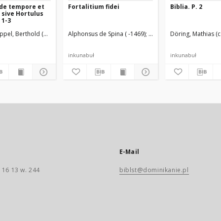
de tempore et
Fortalitium fidei
Biblia. P. 2
, sive Hortulus
 1-3
. Druk.
ppel, Berthold (14..-1494/95). Druk.
Alphonsus de Spina ( -1469)
Koberger, Anton (ca 1440-
Döring, Mathias (
inkunabuł
inkunabuł
E-Mail
 16 13 w. 244
biblst@dominikanie.pl