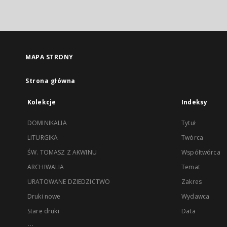
MAPA STRONY
Strona główna
Kolekcje
Indeksy
DOMINIKALIA
Tytuł
LITURGIKA
Twórca
ŚW. TOMASZ Z AKWINU
Współtwórca
ARCHIWALIA
Temat
URATOWANE DZIEDZICTWO
Zakres
Druki nowe
Wydawca
Stare druki
Data
...