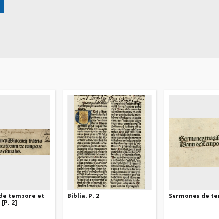
de tempore et
Biblia. P. 2
Sermones de t
 [P. 2]