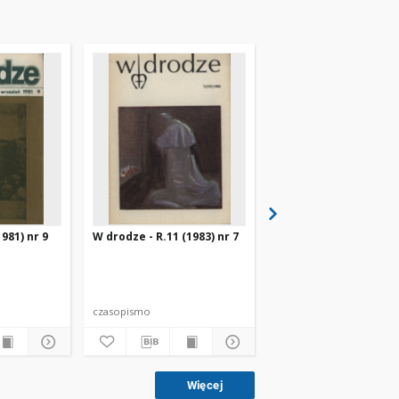
981) nr 9
W drodze - R.11 (1983) nr 7
W drodze - R.8 (1980) 
czasopismo
czasopismo
Więcej