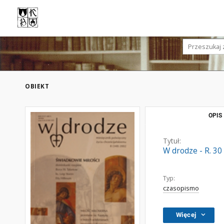
OBIEKT
OPIS
Tytuł:
W drodze - R. 30
Typ:
czasopismo
Więcej