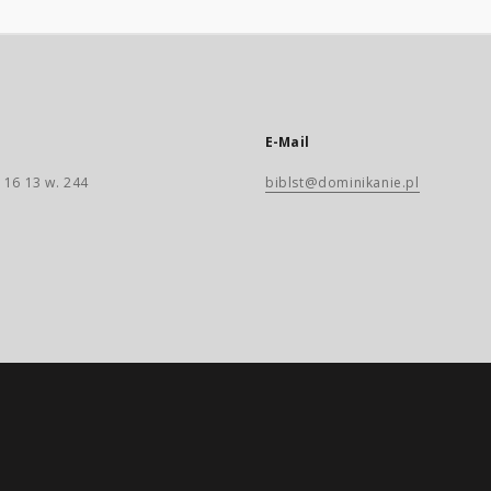
E-Mail
 16 13 w. 244
biblst@dominikanie.pl