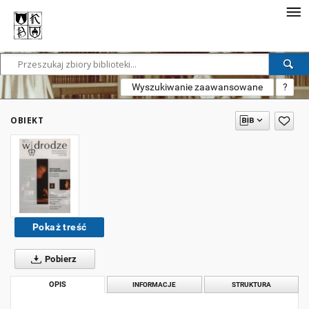
Wyszukiwanie zaawansowane
?
OBIEKT
Pokaż treść
Pobierz
OPIS
INFORMACJE
STRUKTURA