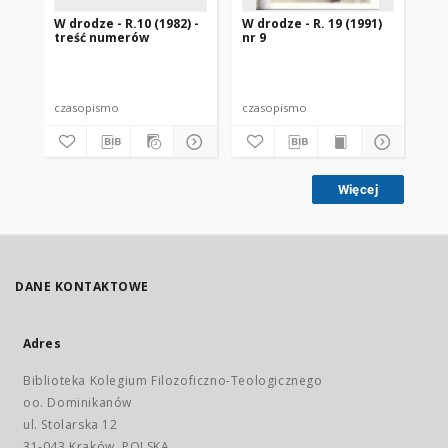
W drodze - R.10 (1982) -
W drodze - R. 19 (1991)
W d
treść numerów
nr 9
2
czasopismo
czasopismo
cz
Więcej
DANE KONTAKTOWE
Adres
Biblioteka Kolegium Filozoficzno-Teologicznego
oo. Dominikanów
ul. Stolarska 12
31-043 Kraków, POLSKA