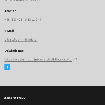
Telefon
+48 (12) 423 16 13 w. 244
E-Mail
biblst@dominikanie.pl
Odwiedź nas!
http://kolegium.dominikanie.pl/biblioteka.php
MAPA STRONY