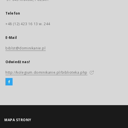
Telefon
+48 (12) 423 16 13 w. 244
E-Mail
biblst@dominikanie.pl
Odwiedź nas!
http://kolegium.dominikanie.pl/biblioteka.php
MAPA STRONY