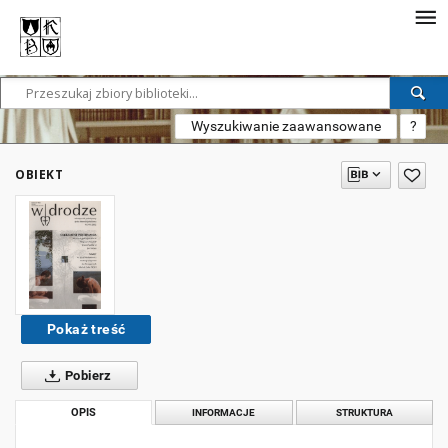
Wyszukiwanie zaawansowane
?
OBIEKT
Pokaż treść
Pobierz
OPIS
INFORMACJE
STRUKTURA