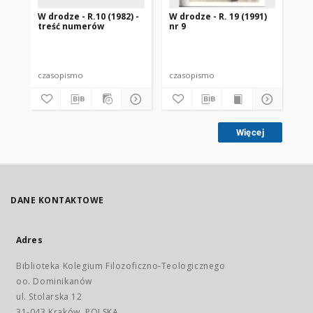
W drodze - R.10 (1982) -
W drodze - R. 19 (1991)
W d
treść numerów
nr 9
2
czasopismo
czasopismo
cz
Więcej
DANE KONTAKTOWE
Adres
Biblioteka Kolegium Filozoficzno-Teologicznego
oo. Dominikanów
ul. Stolarska 12
31-043 Kraków, POLSKA