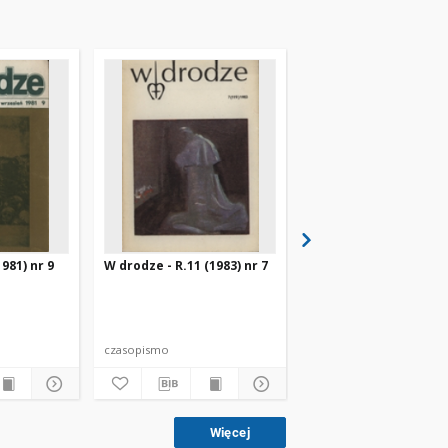
981) nr 9
W drodze - R.11 (1983) nr 7
W drodze - R.8 (1980) 
czasopismo
czasopismo
Więcej