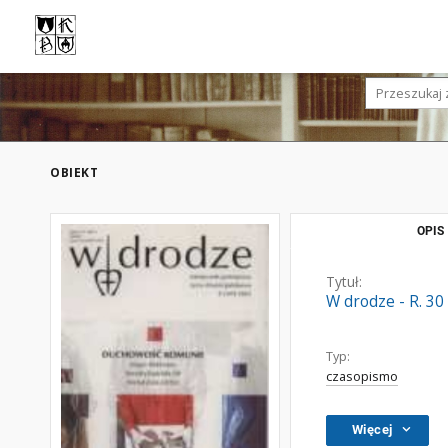
OBIEKT
OPIS
Tytuł:
W drodze - R. 30
Typ:
czasopismo
Więcej