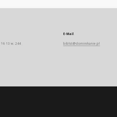
E-Mail
 16 13 w. 244
biblst@dominikanie.pl