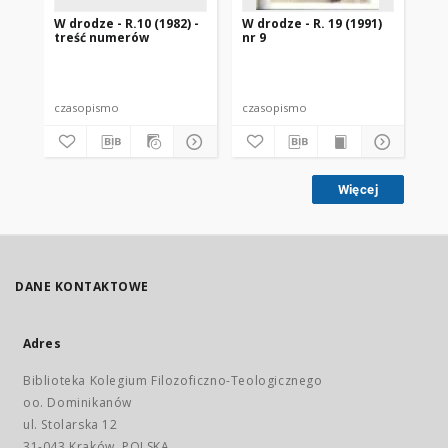
W drodze - R.10 (1982) -
W drodze - R. 19 (1991)
W d
treść numerów
nr 9
2
czasopismo
czasopismo
cz
Więcej
DANE KONTAKTOWE
Adres
Biblioteka Kolegium Filozoficzno-Teologicznego
oo. Dominikanów
ul. Stolarska 12
31-043 Kraków, POLSKA