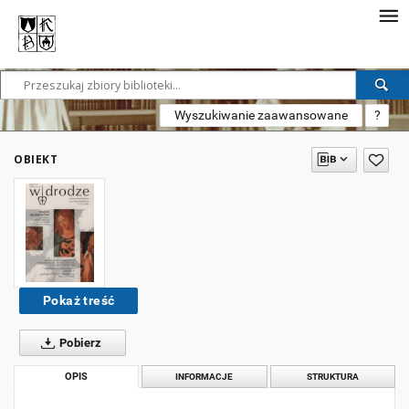
Wyszukiwanie zaawansowane
?
OBIEKT
Pokaż treść
Pobierz
OPIS
INFORMACJE
STRUKTURA