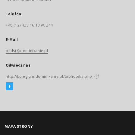
Telefon
+48 (12) 423 16 13 w. 244
E-Mail
biblst@dominikanie.pl
Odwiedź nas!
http://kolegium.dominikanie.pl/biblioteka.php
MAPA STRONY