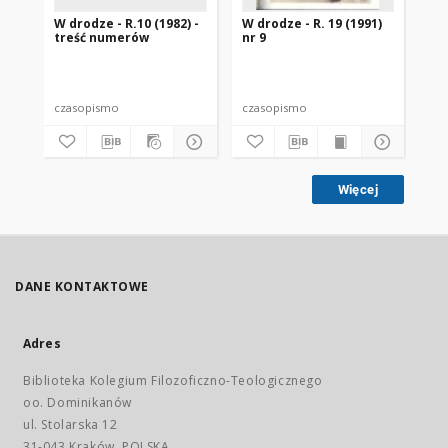
W drodze - R.10 (1982) -
W drodze - R. 19 (1991)
W d
treść numerów
nr 9
2
czasopismo
czasopismo
cz
Więcej
DANE KONTAKTOWE
Adres
Biblioteka Kolegium Filozoficzno-Teologicznego
oo. Dominikanów
ul. Stolarska 12
31-043 Kraków, POLSKA