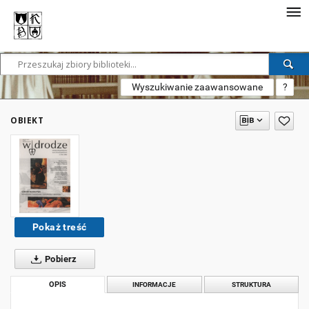
Wyszukiwanie zaawansowane
?
OBIEKT
Pokaż treść
Pobierz
OPIS
INFORMACJE
STRUKTURA