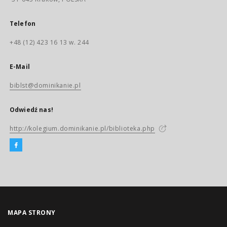
Telefon
+48 (12) 423 16 13 w. 244
E-Mail
biblst@dominikanie.pl
Odwiedź nas!
http://kolegium.dominikanie.pl/biblioteka.php
MAPA STRONY