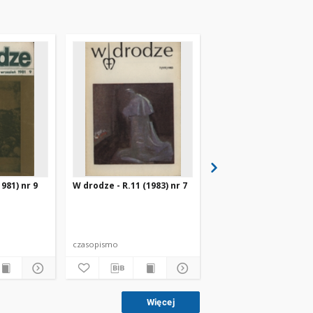
981) nr 9
W drodze - R.11 (1983) nr 7
W drodze - R.8 (1980) 
czasopismo
czasopismo
Więcej