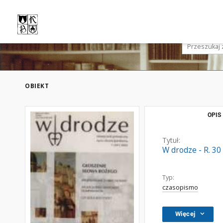
OBIEKT
OPIS
Tytuł:
W drodze - R. 30
Typ:
czasopismo
Więcej