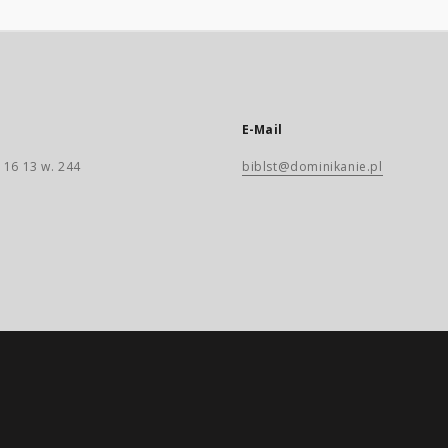
E-Mail
 16 13 w. 244
biblst@dominikanie.pl