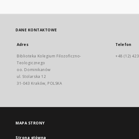
DANE KONTAKTOWE
Adres
Telefon
Biblioteka Kolegium Filozoficzno-
+48 (12) 423
Teologicznego
oo. Dominikanów
ul. Stolarska 12
31-043 Kraków, POLSKA
MAPA STRONY
Strona główna