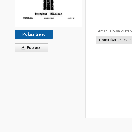
Temat i słowa klucz
Pokaż treść
Dominikanie - cza
Pobierz