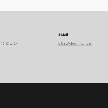
E-Mail
 16 13 w. 244
biblst@dominikanie.pl