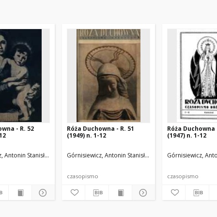
wna - R. 52
Róża Duchowna - R. 51
Róża Duchowna -
-12
(1949) n. 1-12
(1947) n. 1-12
.
, Antonin Stanisław (1871-1948). Red.
Górnisiewicz, Antonin Stanisław (1871-1948). Red.
Górnisiewicz, Anto
czasopismo
czasopismo