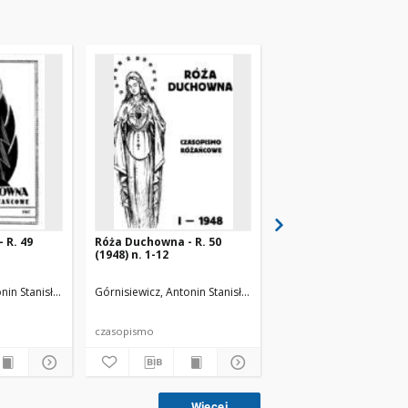
 R. 49
Róża Duchowna - R. 50
Róża Duchowna - R. 3
(1948) n. 1-12
(1936) n. 1-12
nin Stanisław (1871-1948). Red.
Górnisiewicz, Antonin Stanisław (1871-1948). Red.
Górnisiewicz, Antonin St
czasopismo
czasopismo
Więcej