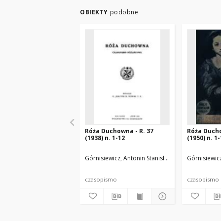
OBIEKTY
podobne
Róża Duchowna - R. 37
Róża Ducho
(1938) n. 1-12
(1950) n. 1
Górnisiewicz, Antonin Stanisław (1871-1948). Red
Górnisiewicz
czasopismo
czasopismo