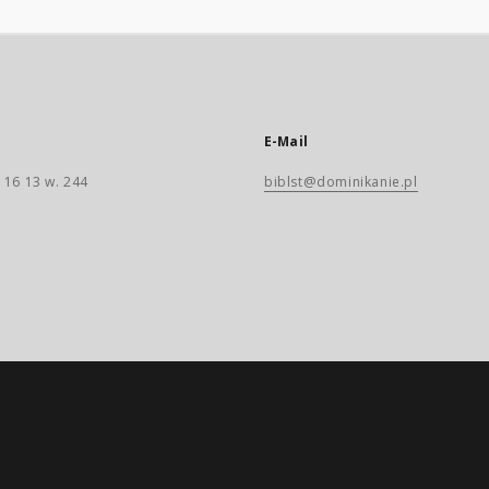
E-Mail
 16 13 w. 244
biblst@dominikanie.pl