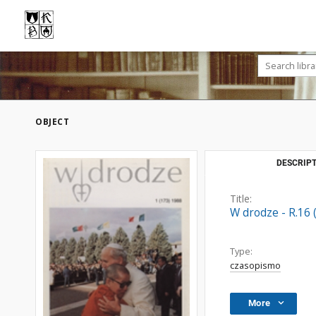
OBJECT
DESCRIPT
Title:
W drodze - R.16 
Type:
czasopismo
More