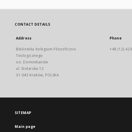
CONTACT DETAILS
Address
Phone
Biblioteka Kolegium Filozoficzno-
+48 (12) 423
Teologicznego
oo. Dominikanów
ul. Stolarska 12
31-043 Kraków, POLSKA
SITEMAP
Main page