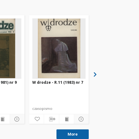
981) nr 9
W drodze - R.11 (1983) nr 7
W drodze - R.8 (1980) 
czasopismo
czasopismo
More