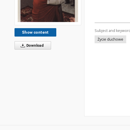
Subject and keywor
Show content
Życie duchowe
Download