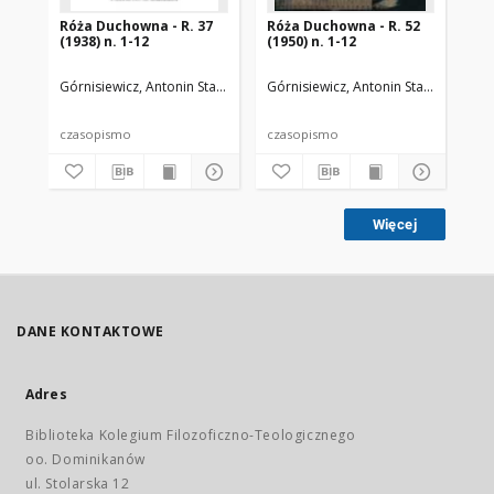
Róża Duchowna - R. 37
Róża Duchowna - R. 52
Ró
(1938) n. 1-12
(1950) n. 1-12
(19
Górnisiewicz, Antonin Stanisław (1871-1948). Red.
Górnisiewicz, Antonin Stanisław (187
Gór
czasopismo
czasopismo
cz
Więcej
DANE KONTAKTOWE
Adres
Biblioteka Kolegium Filozoficzno-Teologicznego
oo. Dominikanów
ul. Stolarska 12