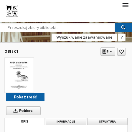
Wyszukiwanie zaawansowane
?
OBIEKT
Pokaż treść
Pobierz
OPIS
INFORMACJE
STRUKTURA