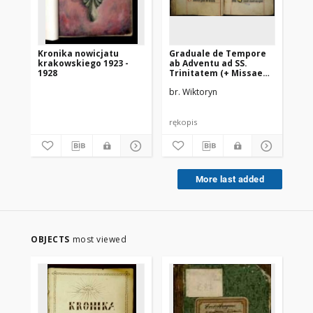
Kronika nowicjatu
Graduale de Tempore
Si
krakowskiego 1923 -
ab Adventu ad SS.
1928
Trinitatem (+ Missae
Votivae, + Kyriale)
br. Wiktoryn
Dit
rękopis
ręk
More last added
OBJECTS
most viewed