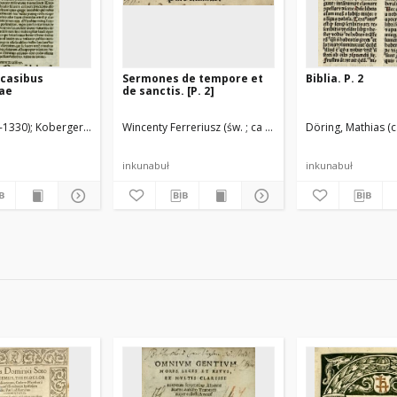
casibus
Sermones de tempore et
Biblia. P. 2
iae
de sanctis. [P. 2]
-1330)
Koberger, Anton (ca 1440-1513). Druk.
Wincenty Ferreriusz (św. ; ca 1350-1419)
Bellati, Bartolomeo (14..-1479). 
Döring, Mathias (
Husner, Georg 
inkunabuł
inkunabuł