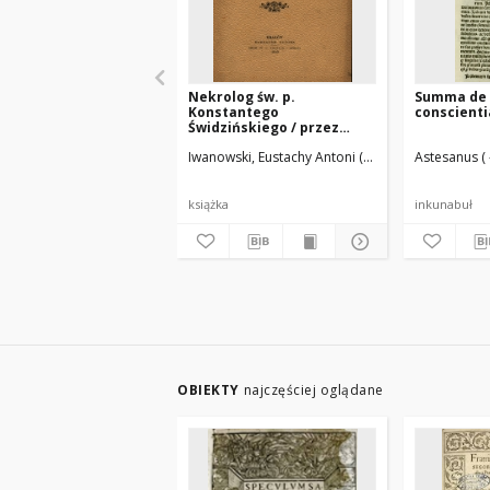
Nekrolog św. p.
Summa de 
Konstantego
conscient
Świdzińskiego / przez
Eustachego Iwanowskiego
Iwanowski, Eustachy Antoni (1813-1903)
Astesanus ( 
książka
inkunabuł
OBIEKTY
najczęściej oglądane