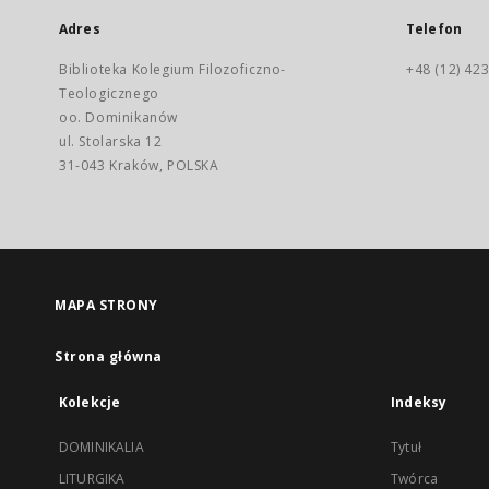
Adres
Telefon
Biblioteka Kolegium Filozoficzno-
+48 (12) 423
Teologicznego
oo. Dominikanów
ul. Stolarska 12
31-043 Kraków, POLSKA
MAPA STRONY
Strona główna
Kolekcje
Indeksy
DOMINIKALIA
Tytuł
LITURGIKA
Twórca