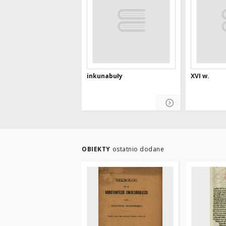
inkunabuły
XVI w.
OBIEKTY
ostatnio dodane