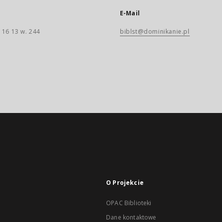
E-Mail
 16 13 w. 244
biblst@dominikanie.pl
O Projekcie
OPAC Biblioteki
Dane kontaktowe