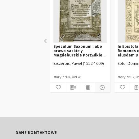
Speculum Saxonum : abo
In Epistola
prawo saskie y
Romanos c
Magdeburskie Porza̜dkiem
eiusdem D
Obiecadła, z Laćinskich y
gratia libri
Szczerbic, Paweł (1552-1609). Tł.
Soto, Domin
Niemieckich Exemplarzow
Apologia c
zebrane
reverendu
Catharinu
stary druk, XVI w.
stary druk, X
DANE KONTAKTOWE