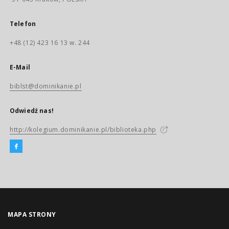
Telefon
+48 (12) 423 16 13 w. 244
E-Mail
biblst@dominikanie.pl
Odwiedź nas!
http://kolegium.dominikanie.pl/biblioteka.php
MAPA STRONY