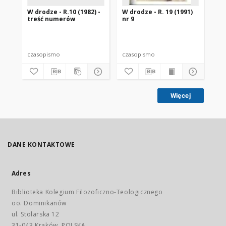
W drodze - R.10 (1982) -
W drodze - R. 19 (1991)
W d
treść numerów
nr 9
2
czasopismo
czasopismo
cz
Więcej
DANE KONTAKTOWE
Adres
Biblioteka Kolegium Filozoficzno-Teologicznego
oo. Dominikanów
ul. Stolarska 12
31-043 Kraków, POLSKA