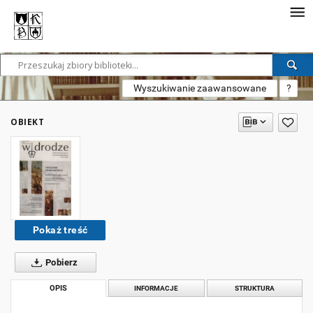
Wyszukiwanie zaawansowane
?
OBIEKT
Pokaż treść
Pobierz
OPIS
INFORMACJE
STRUKTURA