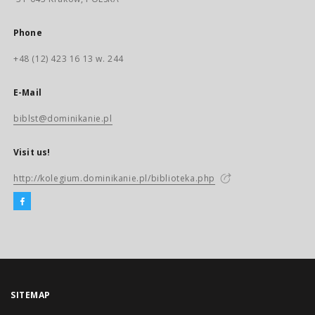
Phone
+48 (12) 423 16 13 w. 244
E-Mail
biblst@dominikanie.pl
Visit us!
http://kolegium.dominikanie.pl/biblioteka.php
SITEMAP