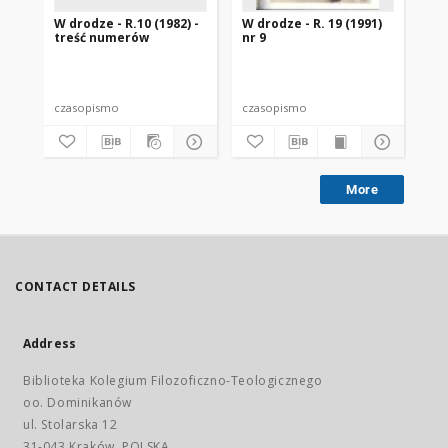
W drodze - R.10 (1982) -
W drodze - R. 19 (1991)
W d
treść numerów
nr 9
2
czasopismo
czasopismo
cz
More
CONTACT DETAILS
Address
Biblioteka Kolegium Filozoficzno-Teologicznego
oo. Dominikanów
ul. Stolarska 12
31-043 Kraków, POLSKA