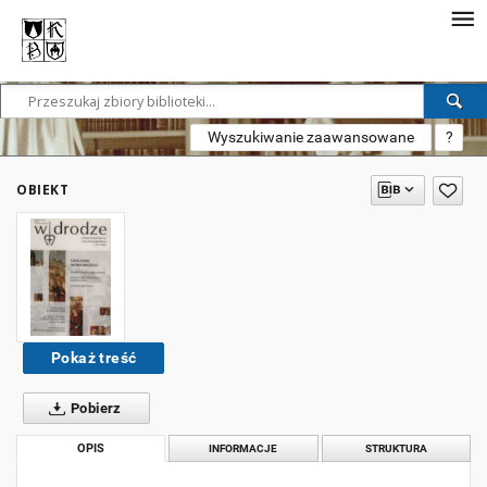
Wyszukiwanie zaawansowane
?
OBIEKT
Pokaż treść
Pobierz
OPIS
INFORMACJE
STRUKTURA