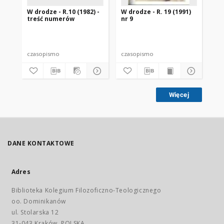
W drodze - R.10 (1982) -
W drodze - R. 19 (1991)
W d
treść numerów
nr 9
2
czasopismo
czasopismo
cz
Więcej
DANE KONTAKTOWE
Adres
Biblioteka Kolegium Filozoficzno-Teologicznego
oo. Dominikanów
ul. Stolarska 12
31-043 Kraków, POLSKA