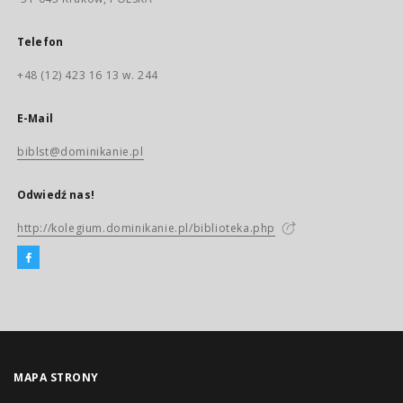
Telefon
+48 (12) 423 16 13 w. 244
E-Mail
biblst@dominikanie.pl
Odwiedź nas!
http://kolegium.dominikanie.pl/biblioteka.php
MAPA STRONY