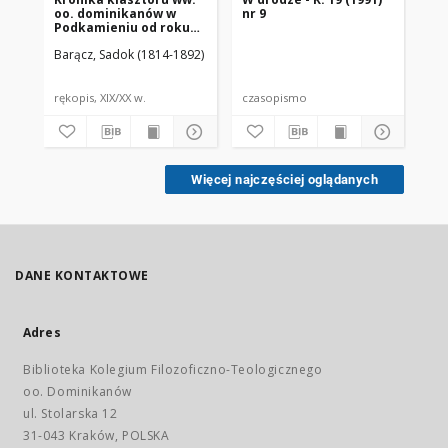
oo. dominikanów w
nr 9
ro
Podkamieniu od roku
his
1800 rozpoczęta przez
(19
Barącz, Sadok (1814-1892)
Mar
księdza Sadoka
Barącza
rękopis, XIX/XX w.
czasopismo
cz
Więcej najczęściej oglądanych
DANE KONTAKTOWE
Adres
Biblioteka Kolegium Filozoficzno-Teologicznego
oo. Dominikanów
ul. Stolarska 12
31-043 Kraków, POLSKA