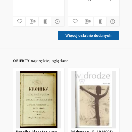
Prêcheurs / par André
Pradel
cz
Więcej ostatnio dodanych
OBIEKTY
najczęściej oglądane
Kronika klasztoru ww.
W drodze - R. 19 (1991)
Pr