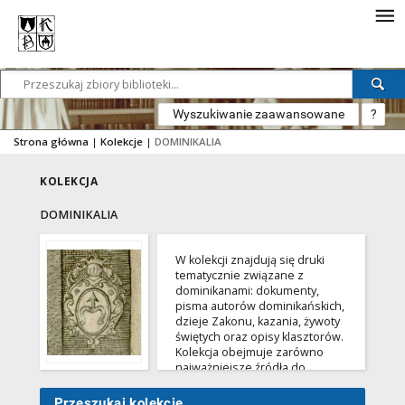
Wyszukiwanie zaawansowane
?
Strona główna
|
Kolekcje
|
DOMINIKALIA
KOLEKCJA
DOMINIKALIA
W kolekcji znajdują się druki
tematycznie związane z
dominikanami: dokumenty,
pisma autorów dominikańskich,
dzieje Zakonu, kazania, żywoty
świętych oraz opisy klasztorów.
Kolekcja obejmuje zarówno
najważniejsze źródła do
dziejów Zakonu jak i nieznane,
drobne druki ulotne z tekstami
Przeszukaj kolekcję