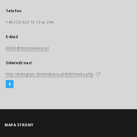
Telefon
+48 (12) 423 16 13 w. 244
E-Mail
biblst@dominikanie.pl
Odwiedź nas!
http://kolegium.dominikanie.pl/biblioteka.php
MAPA STRONY