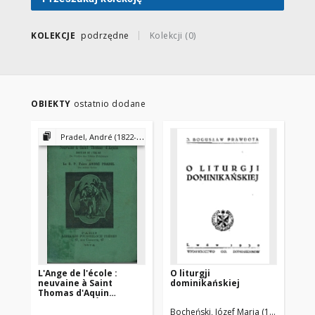
kazań czy mów
okolicznościowych.
KOLEKCJE
podrzędne
Kolekcji (0)
OBIEKTY
ostatnio dodane
Pradel, André (1822-1906)
L'Ange de l'école :
O liturgji
Ró
neuvaine à Saint
dominikańskiej
(19
Thomas d'Aquin
docteur de l'Église de
Bocheński, Józef Maria (1902-1995)
Gór
l'Ordre des Frères