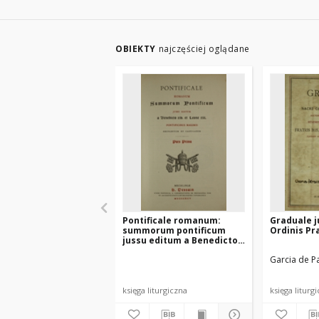
OBIEKTY
najczęściej oglądane
Pontificale romanum:
Graduale j
summorum pontificum
Ordinis P
jussu editum a Benedicto
XIV et Leone XIII
Garcia de P
pontificibus maximis
recognitum et castigatum
pars prima
księga liturgiczna
księga liturg