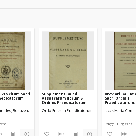
uxta ritum Sacri
Supplementum ad
Breviarium juxt
raedicatorum
Vesperarum librum S.
Sacri Ordinis
Ordinis Praedicatorum
Praedicatorum. 
aredes, Bonaventura (?-1936)
Ordo Fratrum Praedicatorum
Ordo Fratrum Praedicatorum
Jacek Maria Cormie
iczna
księga liturgiczna