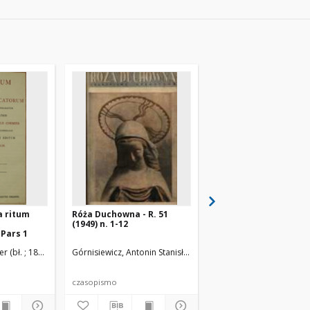
a ritum
Róża Duchowna - R. 51
Breviarium juxta rit
(1949) n. 1-12
Sacri Ordinis
Pars 1
Praedicatorum. Pars 
r (bł. ; 1832-1916)
Górnisiewicz, Antonin Stanisław (1871-1948). Red.
Ordo Fratrum Praedicatorum
Frühwirth, Andreas Fran
czasopismo
księga liturgiczna