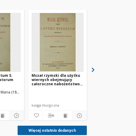
itum S.
Mszał rzymski dla użytku
Processionarium Sac
catorum
wiernych obejmujący
Ordinis Praedicator
całoroczne nabożeństwo
poranne
Maria (1823- )
Ordo Fratrum Praedicatorum
Frühwirth, Andreas Fran
księga liturgiczna
księga liturgiczna
Więcej ostatnio dodanych