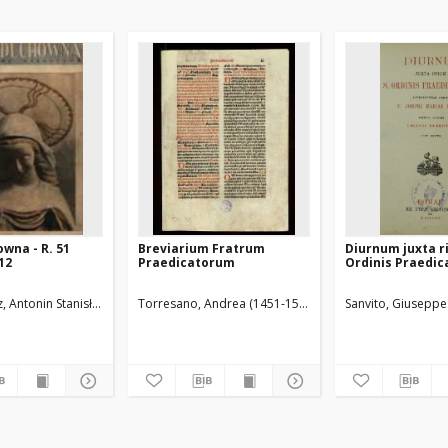
wna - R. 51
Breviarium Fratrum
Diurnum juxta r
-12
Praedicatorum
Ordinis Praedi
, Antonin Stanisław (1871-1948). Red.
Torresano, Andrea (1451-1529). Druk.
Sanvito, Giuseppe 